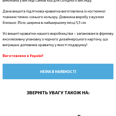
виконана у вигляді самов'яза для солідного вигляду.
Дана вишита підліткова краватка виготовлена із костюмної
тканини темно-синього кольору. Довжина виробу з вузлом
близько 35см, ширина в найширшому місці 5,5 см.
Усі вишиті краватки нашого виробництва – запаковані в фірмову
ексклюзивну упаковку з чорного дизайнерського картону, що
виграшно доповнює краватку у якості подарунку!
Виготовлено в Україні!
НЕМА В НАЯВНОСТІ
ЗВЕРНІТЬ УВАГУ ТАКОЖ НА: