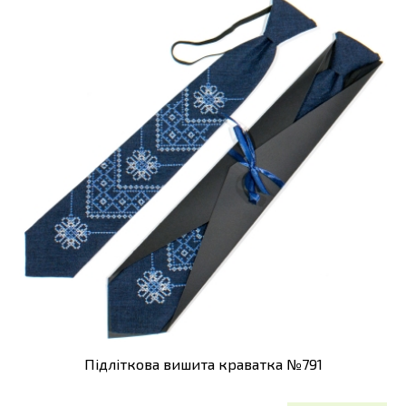
Підліткова вишита краватка №791