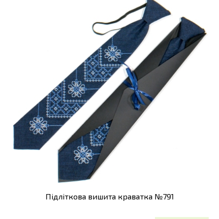
Підліткова вишита краватка №791