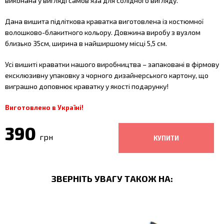
виконана у вигляді самов'яза для солідного вигляду.
Дана вишита підліткова краватка виготовлена із костюмної
волошково-блакитного кольору. Довжина виробу з вузлом
близько 35см, ширина в найширшому місці 5,5 см.
Усі вишиті краватки нашого виробництва – запаковані в фірмову
ексклюзивну упаковку з чорного дизайнерського картону, що
виграшно доповнює краватку у якості подарунку!
Виготовлено в Україні!
390
грн
ЗВЕРНІТЬ УВАГУ ТАКОЖ НА: