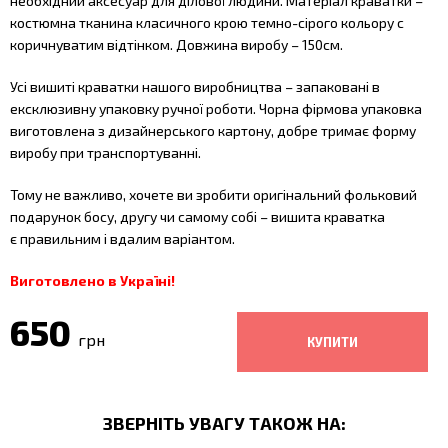
необхідний аксесуар для ділової людини. Матеріал краватки –
костюмна тканина
класичного крою
темно-сірого кольору с
коричнуватим відтінком. Довжина виробу – 150см.
Усі вишиті краватки нашого виробництва – запаковані в
ексклюзивну упаковку ручної роботи. Чорна фірмова упаковка
виготовлена з дизайнерського картону, добре тримає форму
виробу при транспортуванні.
Тому не важливо, хочете ви зробити оригінальний фольковий
подарунок босу, другу чи самому собі – вишита краватка
є правильним і вдалим варіантом.
Виготовлено в Україні!
650
грн
ЗВЕРНІТЬ УВАГУ ТАКОЖ НА: