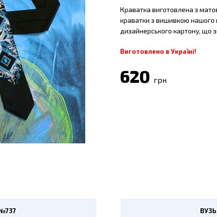
Краватка виготовлена з матовог
краватки з вишивкою нашого в
дизайнерського картону, що 
Виготовлено в Україні!
620
грн
 №737
ВУЗЬ