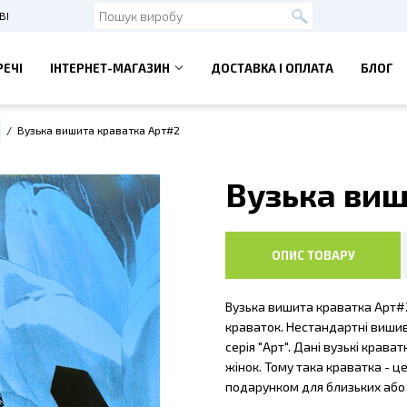
ВІ
РЕЧІ
ІНТЕРНЕТ-МАГАЗИН
ДОСТАВКА І ОПЛАТА
БЛОГ
З КРАВАТКОЮ
ПІДТЯЖКИ І МЕТЕЛИК
Вузька вишита краватка Арт#2
а з запонками
Підтяжки чоловічі
ка з зажимом
Підтяжки дитячі
Вузька виш
 АКСЕСУАРИ
ВИШИТІ ФУТБОЛКИ
прикраси
НАШИЙНИКИ З ВИШИВКОЮ
чки вишиті
пояси
ОПИС ТОВАРУ
 для волосся
для волосся
Вузька вишита краватка Арт#2
краваток. Нестандартні вишивк
серія "Арт". Дані вузькі крава
жінок. Тому така краватка - 
подарунком для близьких або