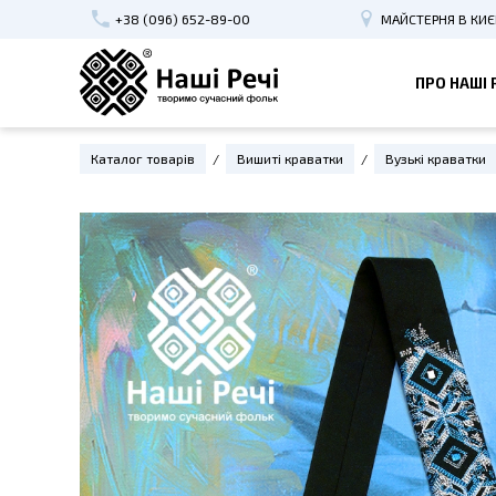
+38 (096) 652-89-00
МАЙСТЕРНЯ В КИЄ
ПРО НАШІ 
ВИШИТІ КРАВАТКИ
НАБІР 
Каталог товарів
Вишиті краватки
Вузькі краватки
Класичні краватки
Краватк
Жіночі краватки
Крават
Вузькі краватки
ЖІНОЧІ
Краватки Україна
Вишиті 
Дитячі краватки
Космети
Підліткові краватки
Вишиті 
Вишиті метелики
Резинки
Обручі 