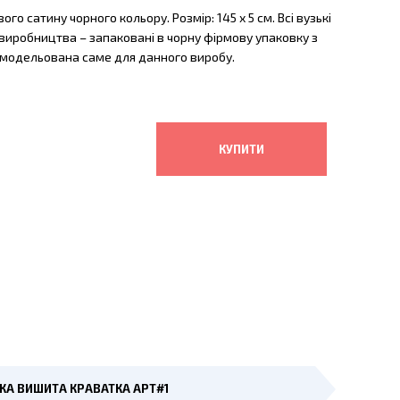
о сатину чорного кольору. Розмір: 145 х 5 см. Всі вузькі
иробництва – запаковані в чорну фірмову упаковку з
змодельована саме для данного виробу.
КА ВИШИТА КРАВАТКА АРТ#1