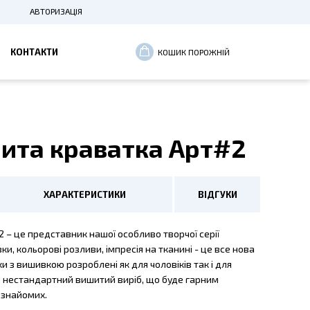
АВТОРИЗАЦІЯ
ВХІД
КОНТАКТИ
КОШИК ПОРОЖНІЙ
РЕЄСТРАЦІЯ
ита краватка Арт#2
ХАРАКТЕРИСТИКИ
ВІДГУКИ
 – це представник нашої особливо творчої серії
и, кольорові розливи, імпресія на тканині - це все нова
тки з вишивкою розроблені як для чоловіків так і для
це нестандартний вишитий виріб, що буде гарним
 знайомих.