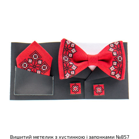
Вишитий метелик з хустинкою і запонками №857