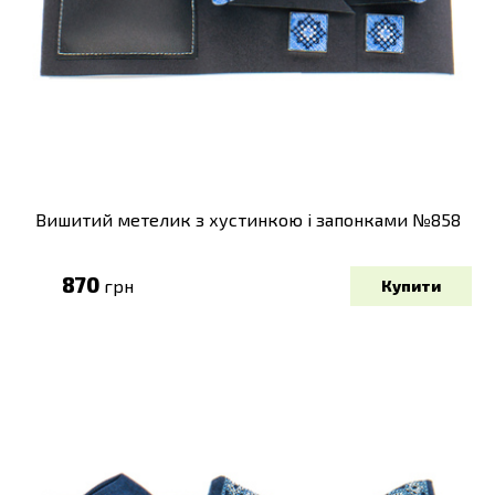
Вишитий метелик з хустинкою і запонками №858
870
грн