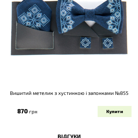
Вишитий метелик з хустинкою і запонками №855
870
грн
ВІДГУКИ