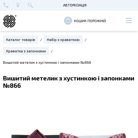
АВТОРИЗАЦІЯ
+38 (096) 652-89-00
МАЙСТЕРНЯ В КИЄВІ
ВХІД
КОШИК ПОРОЖНІЙ
РЕЄСТРАЦІЯ
Каталог товарів
Набір з краваткою
Краватка з запонками
Вишитий метелик з хустинкою і запонками №866
Вишитий метелик з хустинкою і запонками
№866