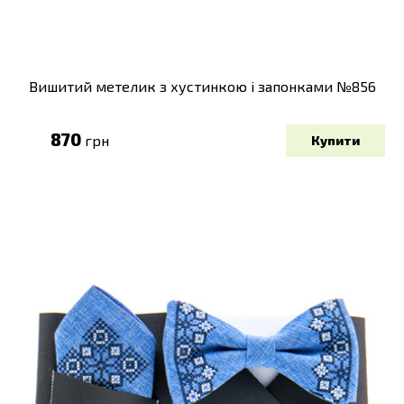
Вишитий метелик з хустинкою і запонками №856
870
грн