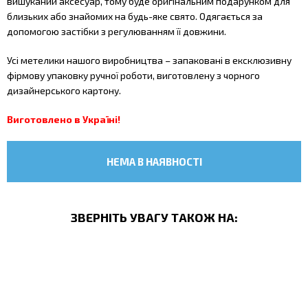
вишуканий аксесуар, тому буде оригінальним подарунком для
близьких або знайомих на будь-яке свято. Одягається за
допомогою застібки з регулюванням її довжини.
Усі метелики нашого виробництва – запаковані в ексклюзивну
фірмову упаковку ручної роботи, виготовлену з чорного
дизайнерського картону.
Виготовлено в Україні!
НЕМА В НАЯВНОСТІ
ЗВЕРНІТЬ УВАГУ ТАКОЖ НА: