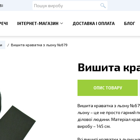
ВІ
РЕЧІ
ІНТЕРНЕТ-МАГАЗИН
ДОСТАВКА І ОПЛАТА
БЛОГ
З КРАВАТКОЮ
ПІДТЯЖКИ І МЕТЕЛИК
ки
Вишита краватка з льону №679
а з запонками
Підтяжки чоловічі
ка з зажимом
Підтяжки дитячі
Вишита кра
 АКСЕСУАРИ
ВИШИТІ ФУТБОЛКИ
прикраси
НАШИЙНИКИ З ВИШИВКОЮ
чки вишиті
пояси
ОПИС ТОВАРУ
 для волосся
для волосся
Вишита краватка з льону №679
льону – це не просто гарний п
ділової людини. Матеріал кра
виробу – 145 см.
Всі вишиті краватки з льону 