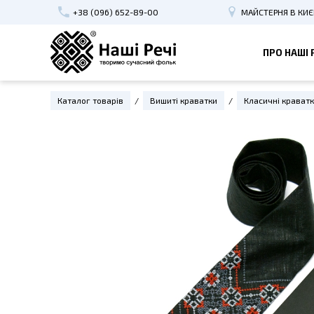
+38 (096) 652-89-00
МАЙСТЕРНЯ В КИЄ
ПРО НАШІ 
ВИШИТІ КРАВАТКИ
НАБІР 
Каталог товарів
Вишиті краватки
Класичні крават
Класичні краватки
Краватк
Жіночі краватки
Крават
Вузькі краватки
ЖІНОЧІ
Краватки Україна
Вишиті 
Дитячі краватки
Космети
Підліткові краватки
Вишиті 
Вишиті метелики
Резинки
Обручі 