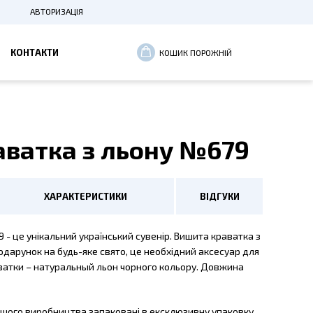
АВТОРИЗАЦІЯ
ВХІД
КОНТАКТИ
КОШИК ПОРОЖНІЙ
РЕЄСТРАЦІЯ
ватка з льону №679
ХАРАКТЕРИСТИКИ
ВІДГУКИ
 - це унікальний український сувенір. Вишита краватка з
одарунок на будь-яке свято, це необхідний аксесуар для
ватки – натуральный льон чорного кольору. Довжина
нашого виробництва запаковані в ексклюзивну упаковку