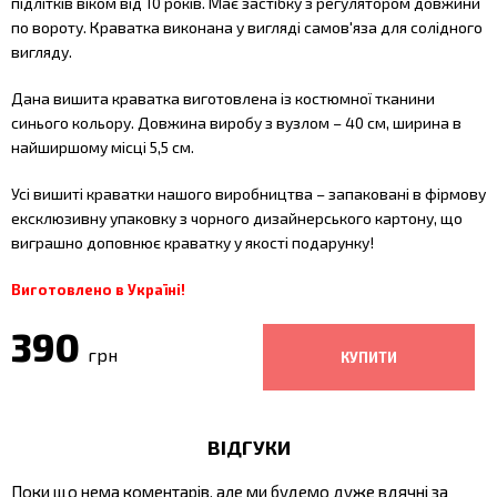
підлітків віком від 10 років. Має застібку з регулятором довжини
по вороту. Краватка виконана у вигляді самов'яза для солідного
вигляду.
Дана вишита краватка виготовлена із костюмної тканини
синього кольору. Довжина виробу з вузлом – 40 см, ширина в
найширшому місці 5,5 см.
Усі вишиті краватки нашого виробництва – запаковані в фірмову
ексклюзивну упаковку з чорного дизайнерського картону, що
виграшно доповнює краватку у якості подарунку!
Виготовлено в Україні!
390
грн
ВІДГУКИ
Поки що нема коментарів, але ми будемо дуже вдячні за