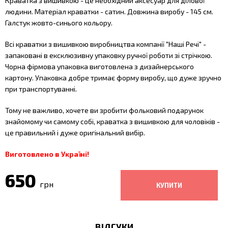
Краватка з вишивкою - це н
еобхідний аксесуар для ділової
людини. Матеріал краватки - сатин. Довжина виробу - 145 см.
Галстук жовто-синього кольору.
Всі краватки з вишивкою виробництва компанії "Наші Речі" -
запаковані в ексклюзивну упаковку ручної роботи зі стрічкою.
Чорна фірмова упаковка виготовлена з дизайнерського
картону. Упаковка добре тримає форму виробу, що дуже зручно
при транспортуванні.
Тому не важливо, хочете ви зробити фольковий подарунок
знайомому чи самому собі, краватка з вишивкою для чоловіків
-
це правильний і дуже оригінальний вибір.
Виготовлено в Україні!
650
грн
ВІДГУКИ